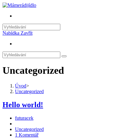
Přejít
k
Toggle
obsahu
website
search
Nabídka
Zavřít
Toggle
website
search
Uncategorized
Úvod
>
Uncategorized
Hello world!
Autor
futuracek
příspěvku
Příspěvek
byl
Rubriky
Uncategorized
publikován
příspěvku
Komentáře
1 Komentář